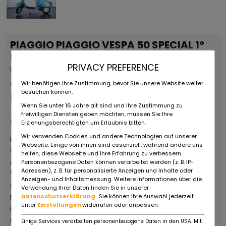
PIAGGIO PIAGGIO VESPA 50 SPECIAL 1°
SERIE
PRIVACY PREFERENCE
0 KM
Annonce permanente
Wir benötigen Ihre Zustimmung, bevor Sie unsere Website weiter
besuchen können.
EUR
4.600
,-
Wenn Sie unter 16 Jahre alt sind und Ihre Zustimmung zu
freiwilligen Diensten geben möchten, müssen Sie Ihre
Fournisseurs
Erziehungsberechtigten um Erlaubnis bitten.
Wir verwenden Cookies und andere Technologien auf unserer
Ruote da Sogno, ist ein obligatorischer Halt für Fans
Webseite. Einige von ihnen sind essenziell, während andere uns
von Oldtimern und Oldtimer-Motorrädern, die das
helfen, diese Webseite und Ihre Erfahrung zu verbessern.
außergewöhnliche Gebiet des italienischen Motor
Personenbezogene Daten können verarbeitet werden (z. B. IP-
Adressen), z. B. für personalisierte Anzeigen und Inhalte oder
Valley besuchen. Der große Showroom von über 8.000
Anzeigen- und Inhaltsmessung. Weitere Informationen über die
Quadratmetern beherbergt eine Auswahl von 600
Verwendung Ihrer Daten finden Sie in unserer
Motorrädern aller Epochen und Marken, alle perfekt
Datenschutzerklärung
. Sie können Ihre Auswahl jederzeit
unter
Einstellungen
widerrufen oder anpassen.
restauriert und fahrbereit, vor allem aber zum Verkauf,
sowie eine wichtige Auswahl von über 150 Classic-,
Einige Services verarbeiten personenbezogene Daten in den USA. Mit