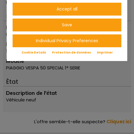
Reggio Emilia
Accept all
Important
Save
Marque
Piaggio
Individual Privacy Preferences
Première année d'inscription
1972
Cookie Details
Protection de données
Imprimer
Modèle
PIAGGIO VESPA 50 SPECIAL 1° SERIE
Ètat
Description de l'état
Véhicule neuf
L'offre semble-t-elle suspecte?
Cliquez ici