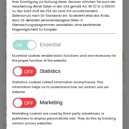
Ihrer Einwilligung zur Nutzung dieser Services stimmen Sie auch der
Supercar- und YoungTimer-Fahrzeugen. Ruote da
Verarbeitung deiner Daten in den USA gemäß Art. 49 (1) lit. a DSGVO
Sogno ist kein Museum oder eine private Sammlung,
zu. Das EuGH stuft die USA als Land mit unzureichendem
Datenschutz nach EU-Standards ein. So besteht etwa das Risiko,
sondern ein kommerzieller Betreiber, der in der Lage
dass US-Behörden personenbezogene Daten in
ist, die Wünsche von Sammlern und Liebhabern von
Überwachungsprogrammen verarbeiten, ohne bestehende
Autos und Motorrädern jeden Alters zu erfüllen.
Klagemöglichkeit für Europäer.
Plus de ce concessionnaire
Essential
Essential cookies enable basic functions and are necessary for
Message
the proper function of the website.
Financement
Statistics
powered by
tarifcheck
Statistics cookies collect information anonymously. This
information helps us to understand how our visitors use our
website.
Localisation
Marketing
Pays
Marketing cookies are used by third-party advertisers or
Italie
publishers to display personalized ads. They do this by tracking
visitors across websites.
Emplacement